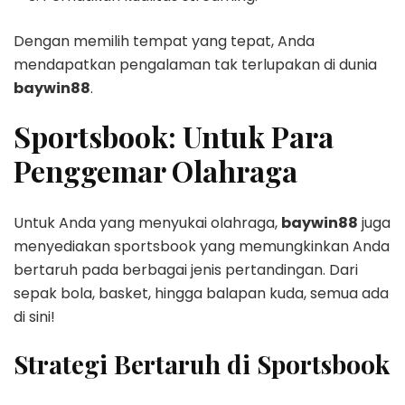
Dengan memilih tempat yang tepat, Anda
mendapatkan pengalaman tak terlupakan di dunia
baywin88
.
Sportsbook: Untuk Para
Penggemar Olahraga
Untuk Anda yang menyukai olahraga,
baywin88
juga
menyediakan sportsbook yang memungkinkan Anda
bertaruh pada berbagai jenis pertandingan. Dari
sepak bola, basket, hingga balapan kuda, semua ada
di sini!
Strategi Bertaruh di Sportsbook