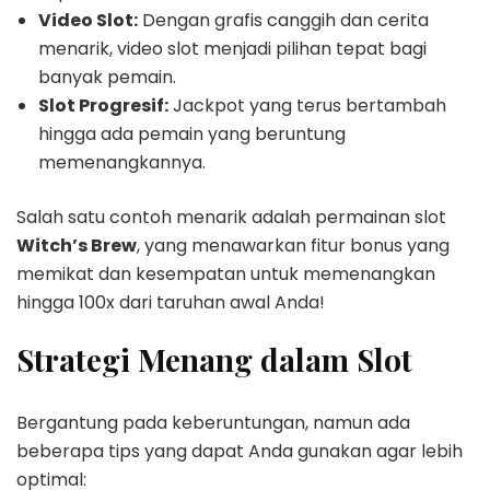
Video Slot:
Dengan grafis canggih dan cerita
menarik, video slot menjadi pilihan tepat bagi
banyak pemain.
Slot Progresif:
Jackpot yang terus bertambah
hingga ada pemain yang beruntung
memenangkannya.
Salah satu contoh menarik adalah permainan slot
Witch’s Brew
, yang menawarkan fitur bonus yang
memikat dan kesempatan untuk memenangkan
hingga 100x dari taruhan awal Anda!
Strategi Menang dalam Slot
Bergantung pada keberuntungan, namun ada
beberapa tips yang dapat Anda gunakan agar lebih
optimal: