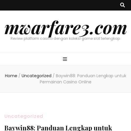
mwarfare3.com
Review platform casino dengan koleksi game slot terlengkap.
Home
/
Uncategorized
/
Baywin88: Panduan Lengkap untuk
Permainan Casino Online
Uncategorized
Baywin88: Panduan Lengkap untuk