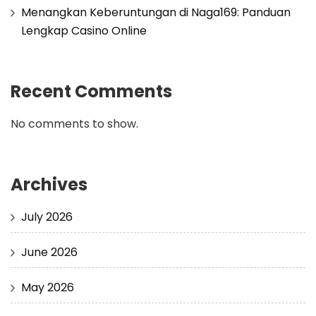
Menangkan Keberuntungan di Naga169: Panduan
Lengkap Casino Online
Recent Comments
No comments to show.
Archives
July 2026
June 2026
May 2026