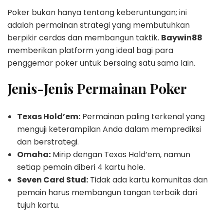
Poker bukan hanya tentang keberuntungan; ini
adalah permainan strategi yang membutuhkan
berpikir cerdas dan membangun taktik.
Baywin88
memberikan platform yang ideal bagi para
penggemar poker untuk bersaing satu sama lain.
Jenis-Jenis Permainan Poker
Texas Hold’em:
Permainan paling terkenal yang
menguji keterampilan Anda dalam memprediksi
dan berstrategi.
Omaha:
Mirip dengan Texas Hold’em, namun
setiap pemain diberi 4 kartu hole.
Seven Card Stud:
Tidak ada kartu komunitas dan
pemain harus membangun tangan terbaik dari
tujuh kartu.