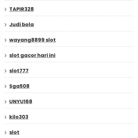
TAPIR328
Judi bola
wayang8899 slot
slot gacor hari ini
slot777
Sga508
UNYU168
kilo303
slot