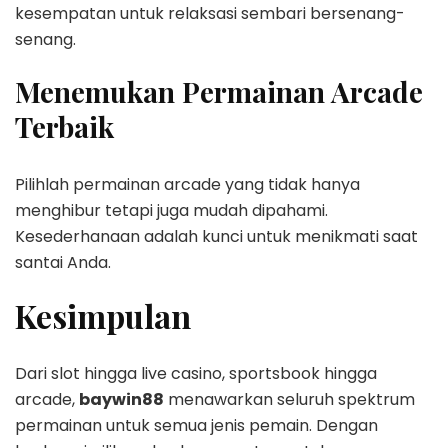
kesempatan untuk relaksasi sembari bersenang-
senang.
Menemukan Permainan Arcade
Terbaik
Pilihlah permainan arcade yang tidak hanya
menghibur tetapi juga mudah dipahami.
Kesederhanaan adalah kunci untuk menikmati saat
santai Anda.
Kesimpulan
Dari slot hingga live casino, sportsbook hingga
arcade,
baywin88
menawarkan seluruh spektrum
permainan untuk semua jenis pemain. Dengan