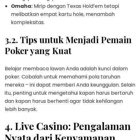
Omaha:
Mirip dengan Texas Hold’em tetapi
melibatkan empat kartu hole, menambah
kompleksitas.
3.2. Tips untuk Menjadi Pemain
Poker yang Kuat
Belajar membaca lawan Anda adalah kunci dalam
poker. Cobalah untuk memahami pola taruhan
mereka – ini dapat memberi Anda keunggulan. Selain
itu, penting untuk mengetahui kapan harus bertaruh
dan kapan harus berhenti agar tidak kehilangan
lebih banyak.
4. Live Casino: Pengalaman
Nyata dari Kenyamanan