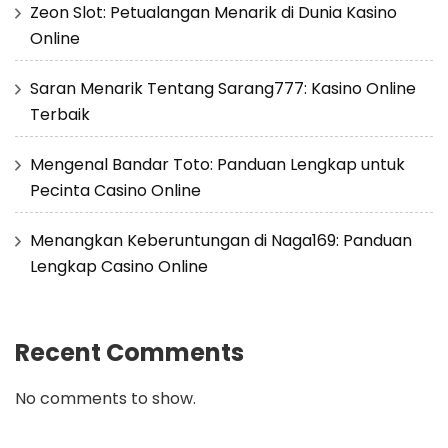
Zeon Slot: Petualangan Menarik di Dunia Kasino
Online
Saran Menarik Tentang Sarang777: Kasino Online
Terbaik
Mengenal Bandar Toto: Panduan Lengkap untuk
Pecinta Casino Online
Menangkan Keberuntungan di Naga169: Panduan
Lengkap Casino Online
Recent Comments
No comments to show.