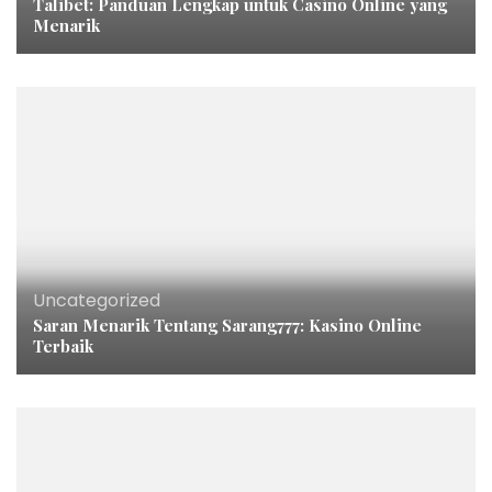
Talibet: Panduan Lengkap untuk Casino Online yang
Menarik
Uncategorized
Saran Menarik Tentang Sarang777: Kasino Online
Terbaik