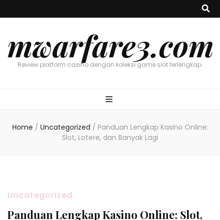
mwarfare3.com
Review platform casino dengan koleksi game slot terlengkap.
Home
/
Uncategorized
/
Panduan Lengkap Kasino Online:
Slot, Lotere, dan Banyak Lagi
Uncategorized
Panduan Lengkap Kasino Online: Slot,