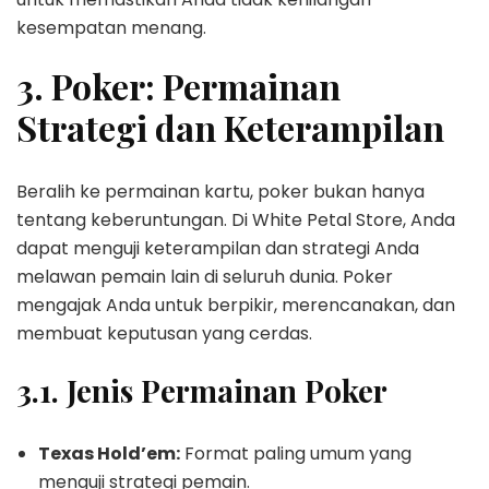
kesempatan menang.
3. Poker: Permainan
Strategi dan Keterampilan
Beralih ke permainan kartu, poker bukan hanya
tentang keberuntungan. Di White Petal Store, Anda
dapat menguji keterampilan dan strategi Anda
melawan pemain lain di seluruh dunia. Poker
mengajak Anda untuk berpikir, merencanakan, dan
membuat keputusan yang cerdas.
3.1. Jenis Permainan Poker
Texas Hold’em:
Format paling umum yang
menguji strategi pemain.