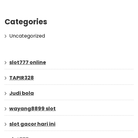
Categories
Uncategorized
slot777 online
TAPIR328
Judi bola
wayang8899 slot
slot gacor hari ini