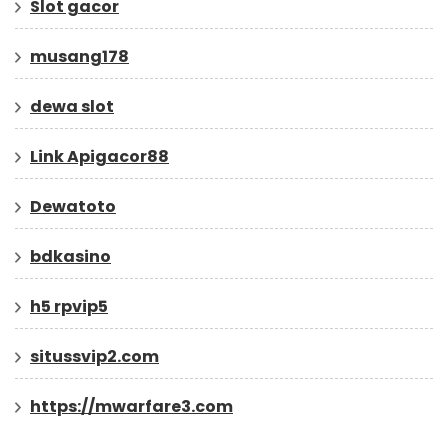
Slot gacor
musang178
dewa slot
Link Apigacor88
Dewatoto
bdkasino
h5 rpvip5
situssvip2.com
https://mwarfare3.com