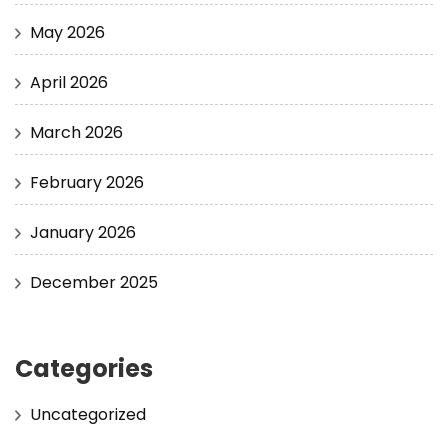
May 2026
April 2026
March 2026
February 2026
January 2026
December 2025
Categories
Uncategorized