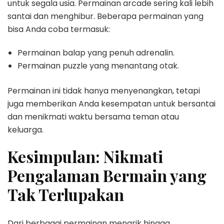
untuk segala usia. Permainan arcade sering kali lebih
santai dan menghibur. Beberapa permainan yang
bisa Anda coba termasuk:
Permainan balap yang penuh adrenalin.
Permainan puzzle yang menantang otak.
Permainan ini tidak hanya menyenangkan, tetapi
juga memberikan Anda kesempatan untuk bersantai
dan menikmati waktu bersama teman atau
keluarga.
Kesimpulan: Nikmati
Pengalaman Bermain yang
Tak Terlupakan
Dari berbagai permainan menarik hingga