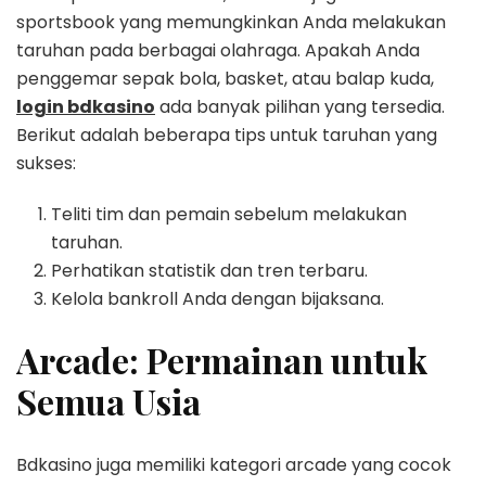
sportsbook yang memungkinkan Anda melakukan
taruhan pada berbagai olahraga. Apakah Anda
penggemar sepak bola, basket, atau balap kuda,
login bdkasino
ada banyak pilihan yang tersedia.
Berikut adalah beberapa tips untuk taruhan yang
sukses:
Teliti tim dan pemain sebelum melakukan
taruhan.
Perhatikan statistik dan tren terbaru.
Kelola bankroll Anda dengan bijaksana.
Arcade: Permainan untuk
Semua Usia
Bdkasino juga memiliki kategori arcade yang cocok