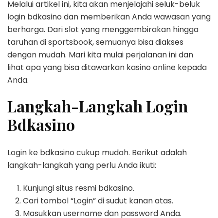
Melalui artikel ini, kita akan menjelajahi seluk-beluk
login bdkasino dan memberikan Anda wawasan yang
berharga. Dari slot yang menggembirakan hingga
taruhan di sportsbook, semuanya bisa diakses
dengan mudah. Mari kita mulai perjalanan ini dan
lihat apa yang bisa ditawarkan kasino online kepada
Anda.
Langkah-Langkah Login
Bdkasino
Login ke bdkasino cukup mudah. Berikut adalah
langkah-langkah yang perlu Anda ikuti:
Kunjungi situs resmi bdkasino.
Cari tombol “Login” di sudut kanan atas.
Masukkan username dan password Anda.