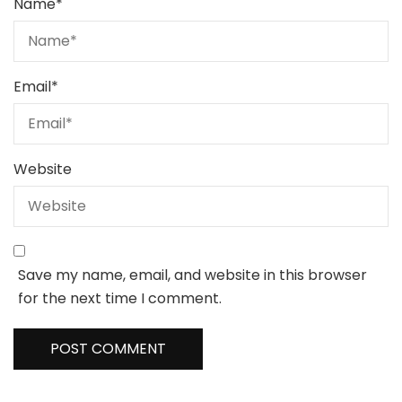
Name
*
Email
*
Website
Save my name, email, and website in this browser
for the next time I comment.