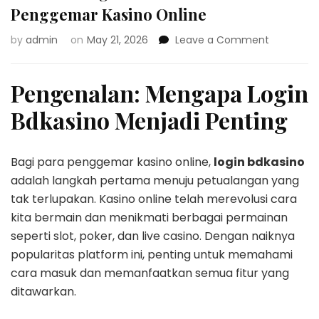
Penggemar Kasino Online
on
by
admin
on
May 21, 2026
Leave a Comment
Panduan
Login
Bdkasino
Pengenalan: Mengapa Login
untuk
Bdkasino Menjadi Penting
Penggem
Kasino
Online
Bagi para penggemar kasino online,
login bdkasino
adalah langkah pertama menuju petualangan yang
tak terlupakan. Kasino online telah merevolusi cara
kita bermain dan menikmati berbagai permainan
seperti slot, poker, dan live casino. Dengan naiknya
popularitas platform ini, penting untuk memahami
cara masuk dan memanfaatkan semua fitur yang
ditawarkan.