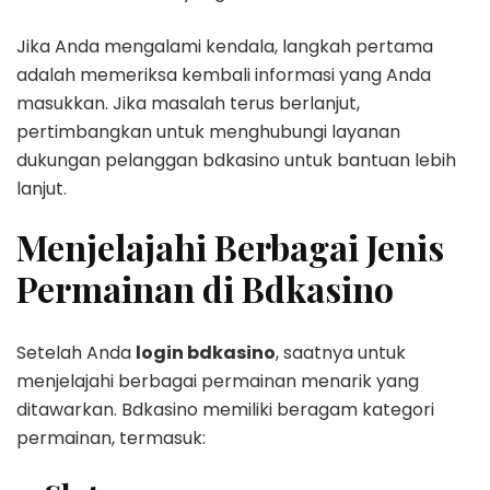
Jika Anda mengalami kendala, langkah pertama
adalah memeriksa kembali informasi yang Anda
masukkan. Jika masalah terus berlanjut,
pertimbangkan untuk menghubungi layanan
dukungan pelanggan bdkasino untuk bantuan lebih
lanjut.
Menjelajahi Berbagai Jenis
Permainan di Bdkasino
Setelah Anda
login bdkasino
, saatnya untuk
menjelajahi berbagai permainan menarik yang
ditawarkan. Bdkasino memiliki beragam kategori
permainan, termasuk: