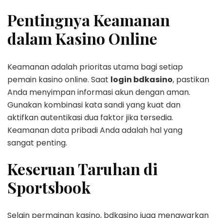
Pentingnya Keamanan
dalam Kasino Online
Keamanan adalah prioritas utama bagi setiap
pemain kasino online. Saat
login bdkasino
, pastikan
Anda menyimpan informasi akun dengan aman.
Gunakan kombinasi kata sandi yang kuat dan
aktifkan autentikasi dua faktor jika tersedia.
Keamanan data pribadi Anda adalah hal yang
sangat penting.
Keseruan Taruhan di
Sportsbook
Selain permainan kasino, bdkasino juga menawarkan