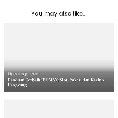
You may also like...
Uncategorized
Panduan Terbaik IBCMAX: Slot, Poker, dan Kasino
Langsung