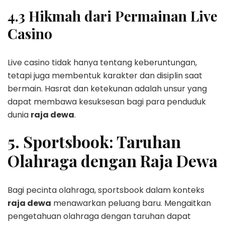
4.3 Hikmah dari Permainan Live
Casino
Live casino tidak hanya tentang keberuntungan,
tetapi juga membentuk karakter dan disiplin saat
bermain. Hasrat dan ketekunan adalah unsur yang
dapat membawa kesuksesan bagi para penduduk
dunia
raja dewa
.
5. Sportsbook: Taruhan
Olahraga dengan Raja Dewa
Bagi pecinta olahraga, sportsbook dalam konteks
raja dewa
menawarkan peluang baru. Mengaitkan
pengetahuan olahraga dengan taruhan dapat