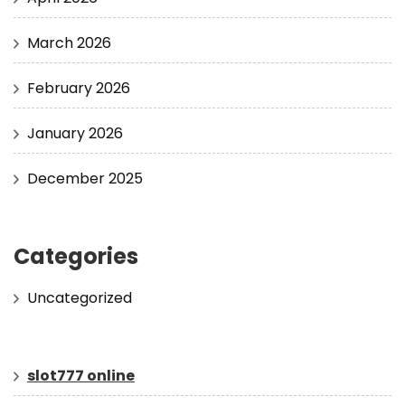
March 2026
February 2026
January 2026
December 2025
Categories
Uncategorized
slot777 online