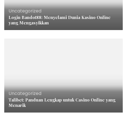
Uncategorized
Login Bandot88: Menyelami Dunia Kasino Online
yang Mengasyikkan
Uncategorized
Talibet: Panduan Lengkap untuk Casino Online yang
Menarik