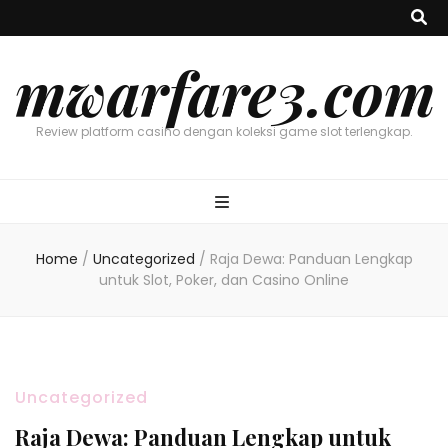
mwarfare3.com
Review platform casino dengan koleksi game slot terlengkap.
Home
/
Uncategorized
/
Raja Dewa: Panduan Lengkap
untuk Slot, Poker, dan Casino Online
Uncategorized
Raja Dewa: Panduan Lengkap untuk