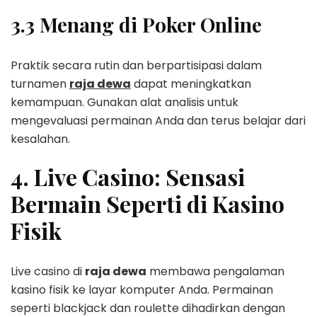
3.3 Menang di Poker Online
Praktik secara rutin dan berpartisipasi dalam
turnamen
raja dewa
dapat meningkatkan
kemampuan. Gunakan alat analisis untuk
mengevaluasi permainan Anda dan terus belajar dari
kesalahan.
4. Live Casino: Sensasi
Bermain Seperti di Kasino
Fisik
Live casino di
raja dewa
membawa pengalaman
kasino fisik ke layar komputer Anda. Permainan
seperti blackjack dan roulette dihadirkan dengan