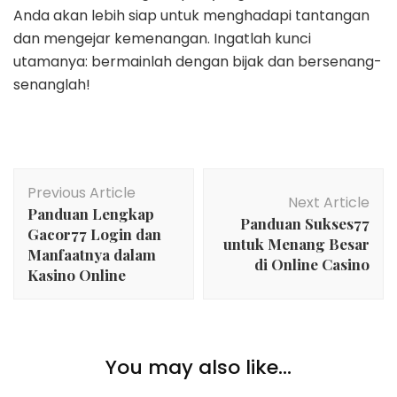
Anda akan lebih siap untuk menghadapi tantangan
dan mengejar kemenangan. Ingatlah kunci
utamanya: bermainlah dengan bijak dan bersenang-
senanglah!
Post
Previous Article
Navigation
Next Article
Panduan Lengkap
Panduan Sukses77
Gacor77 Login dan
untuk Menang Besar
Manfaatnya dalam
di Online Casino
Kasino Online
You may also like...